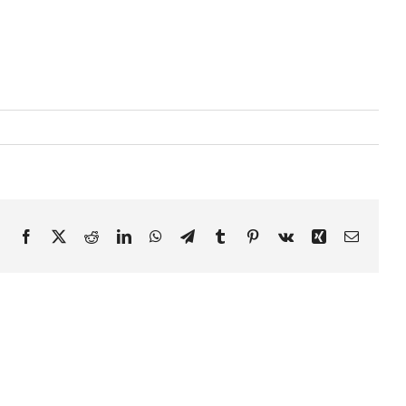
Facebook
X
Reddit
LinkedIn
WhatsApp
Telegram
Tumblr
Pinterest
Vk
Xing
E-
mail