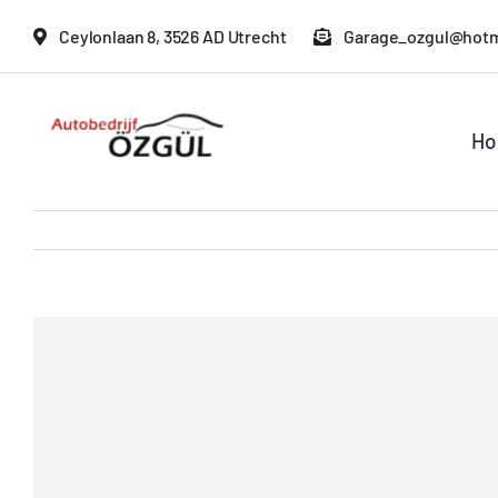
Ga
Ceylonlaan 8, 3526 AD Utrecht
Garage_ozgul@hotm
naar
inhoud
H
Bekijk
grotere
afbeelding