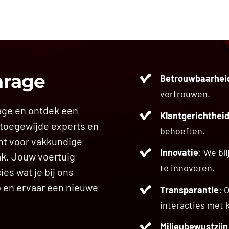
arage
Betrouwbaarhei
vertrouwen.
age en ontdek een
Klantgerichthei
 toegewijde experts en
behoeften.
nt voor vakkundige
Innovatie
: We bl
ak. Jouw voertuig
te innoveren.
ies wat je bij ons
p en ervaar een nieuwe
Transparantie
: 
interacties met 
Milieubewustzijn