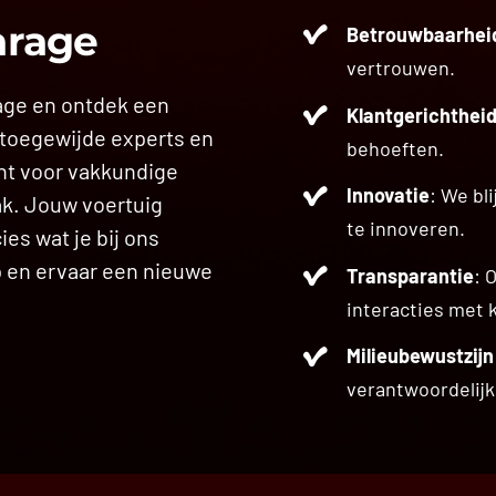
arage
Betrouwbaarhei
vertrouwen.
age en ontdek een
Klantgerichthei
 toegewijde experts en
behoeften.
nt voor vakkundige
Innovatie
: We bl
ak. Jouw voertuig
te innoveren.
ies wat je bij ons
p en ervaar een nieuwe
Transparantie
: 
interacties met 
Milieubewustzijn
verantwoordelijk