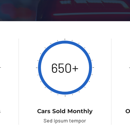
650+
s
Cars Sold Monthly
O
Sed ipsum tempor