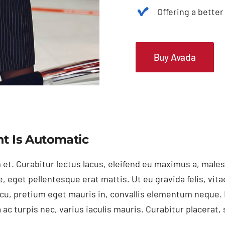
Offering a bette
Buy Avada
t Is Automatic
 et. Curabitur lectus lacus, eleifend eu maximus a, male
, eget pellentesque erat mattis. Ut eu gravida felis, vita
arcu, pretium eget mauris in, convallis elementum neque
a ac turpis nec, varius iaculis mauris. Curabitur placer