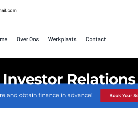
ail.com
ome
Over Ons
Werkplaats
Contact
Investor Relations
re and obtain finance in advance!
Book Your S